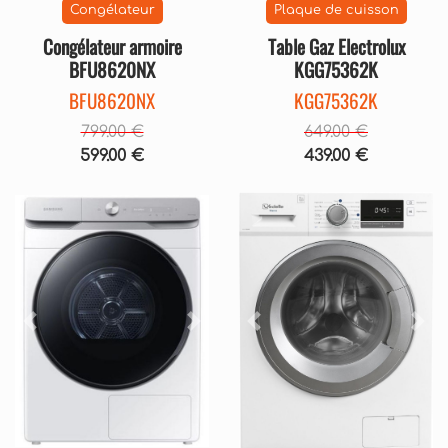
Congélateur
Plaque de cuisson
Congélateur armoire
Table Gaz Electrolux
BFU8620NX
KGG75362K
BFU8620NX
KGG75362K
799.00 €
649.00 €
599.00 €
439.00 €
Précédent
Suivant
Précédent
Sui