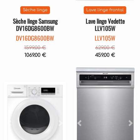
Sèche linge
Lave linge frontal
Sèche linge Samsung
Lave linge Vedette
DV16DG8600BW
LLV105W
DV16DG8600BW
LLV105W
1599.00 €
629.00 €
1069.00 €
459.00 €
Précédent
Suivant
Précédent
Sui