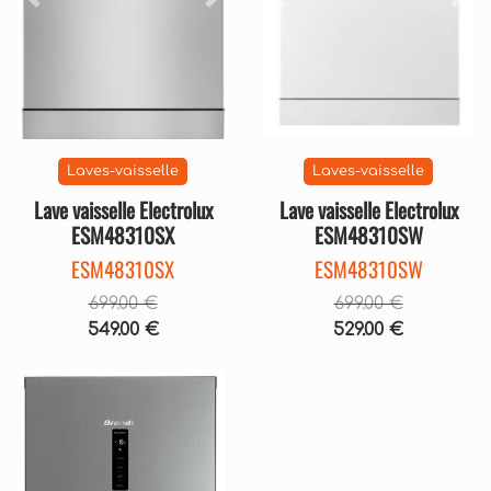
Précédent
Suivant
Précédent
Sui
Laves-vaisselle
Laves-vaisselle
Lave vaisselle Electrolux
Lave vaisselle Electrolux
ESM48310SX
ESM48310SW
ESM48310SX
ESM48310SW
699.00 €
699.00 €
549.00 €
529.00 €