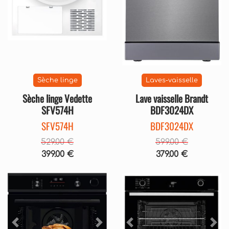
Sèche linge
Laves-vaisselle
Sèche linge Vedette
Lave vaisselle Brandt
SFV574H
BDF3024DX
SFV574H
BDF3024DX
529.00 €
599.00 €
399.00 €
379.00 €
Précédent
Sui
Précédent
Suivant