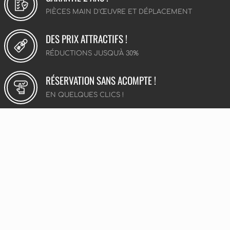
PIÈCES MAIN D'ŒUVRE ET DÉPLACEMENT
DES PRIX ATTRACTIFS !
RÉDUCTIONS JUSQU'À 30%
RÉSERVATION SANS ACOMPTE !
EN QUELQUES CLICS !