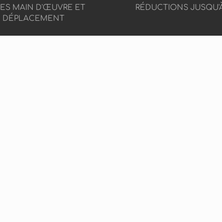
CES MAIN D'ŒUVRE ET
RÉDUCTIONS JUSQU'
DÉPLACEMENT