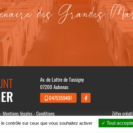
enaire des Grandes Ma
Av. de Lattre de Tassigny
07200 Aubenas
0475359497
 -
Mentions légales
-
Conditions
Zéfyx
créat
 le contrôle sur ceux que vous souhaitez activer
Tout accepte