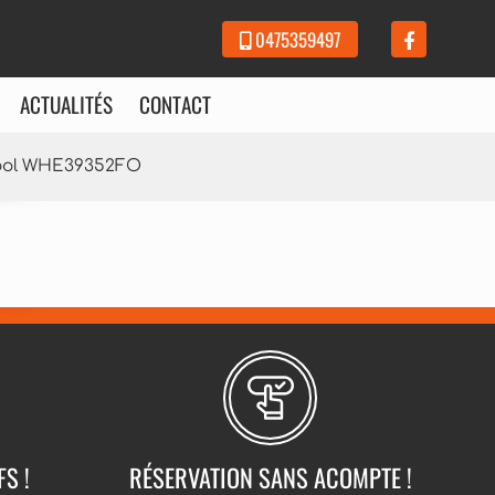
0475359497
ACTUALITÉS
CONTACT
pool WHE39352FO
FS !
RÉSERVATION SANS ACOMPTE !