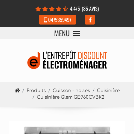
Panneau de gestion des cookies
4.4
/5
(85 AVIS)
0475359497
MENU
Produits
Cuisson - hottes
Cuisinière
Cuisinière Glem GE960CVBK2