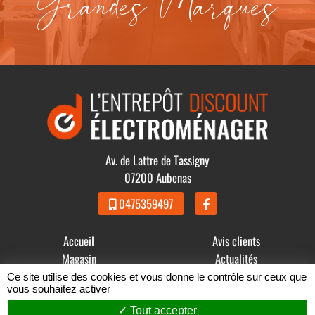
Grandes Marques
Av. de Lattre de Tassigny
07200 Aubenas
0475359497
Accueil
Avis clients
Magasin
Actualités
Produits
Contact
Ce site utilise des cookies et vous donne le contrôle sur ceux que
vous souhaitez activer
© 2021 - 2026 GDBB - L' Entrepôt Discount Électroménager -
Tout accepter