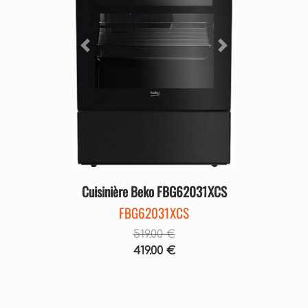
Précédent
Suivant
Cuisinière Beko FBG62031XCS
FBG62031XCS
519.00 €
419.00 €