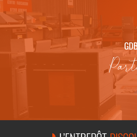
GDB
Part