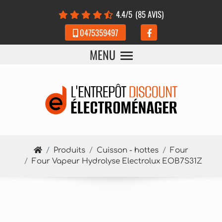
Panneau de gestion des cookies
4.4
/5
(85 AVIS)
0475359497
MENU
Produits
Cuisson - hottes
Four
Four Vapeur Hydrolyse Electrolux EOB7S31Z