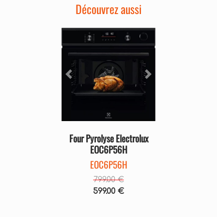
Découvrez aussi
Précédent
Suivant
Four Pyrolyse Electrolux
EOC6P56H
EOC6P56H
799.00 €
599.00 €