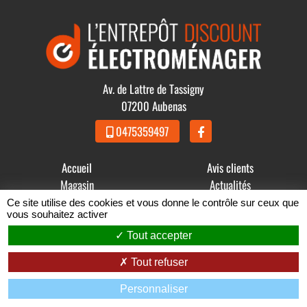
Av. de Lattre de Tassigny
07200 Aubenas
0475359497
Accueil
Avis clients
Magasin
Actualités
Produits
Contact
Ce site utilise des cookies et vous donne le contrôle sur ceux que
vous souhaitez activer
© 2021 - 2026 GDBB - L' Entrepôt Discount Électroménager -
Tout accepter
Mentions légales
-
Conditions Générales de Vente
Tout refuser
Zéfyx
création de sites internet à Aubenas en Ardèche
Personnaliser