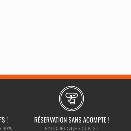
FS !
RÉSERVATION SANS ACOMPTE !
À 30%
EN QUELQUES CLICS !