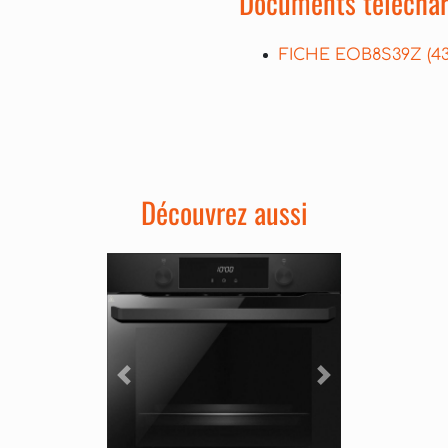
Documents téléchar
FICHE EOB8S39Z
(4
Découvrez aussi
Précédent
Suivant