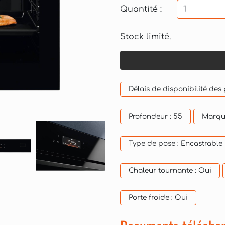
Quantité :
Stock limité.
Délais de disponibilité des
Profondeur :
55
Marqu
Type de pose :
Encastrable
Chaleur tournante :
Oui
Porte froide :
Oui