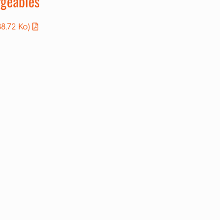
geables
38.72 Ko)