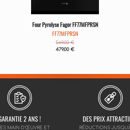
Four Pyrolyse Fagor FF77MFPRSN
FF77MFPRSN
569.00 €
479.00 €
GARANTIE 2 ANS !
DES PRIX ATTRACTI
CES MAIN D'ŒUVRE ET
RÉDUCTIONS JUSQU'