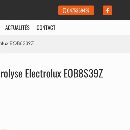
0475359497
ACTUALITÉS
CONTACT
rolux EOB8S39Z
rolyse Electrolux EOB8S39Z