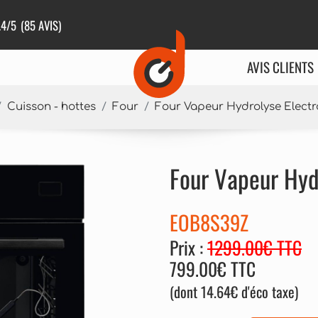
.4
/5
(85 AVIS)
AVIS CLIENTS
Cuisson - hottes
Four
Four Vapeur Hydrolyse Elect
Four Vapeur Hyd
EOB8S39Z
Prix :
1299.00€ TTC
799.00€ TTC
(dont 14.64€ d'éco taxe)