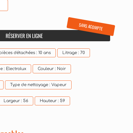
SANS ACOMPTE
RÉSERVER EN LIGNE
 pièces détachées :
10 ans
Litrage :
70
e :
Electrolux
Couleur :
Noir
Type de nettoyage :
Vapeur
Largeur :
56
Hauteur :
59