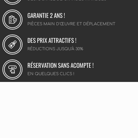
GARANTIE 2 ANS !
PIÈCES MAIN D'ŒUVRE ET DÉPLACEMENT
DES PRIX ATTRACTIFS !
RÉDUCTIONS JUSQU'À 30%
RÉSERVATION SANS ACOMPTE !
EN QUELQUES CLICS !