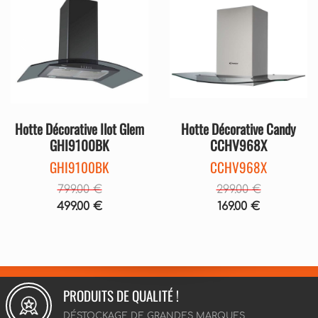
Précédent
Suivant
Précédent
Sui
Hotte Décorative Ilot Glem
Hotte Décorative Candy
GHI9100BK
CCHV968X
GHI9100BK
CCHV968X
799.00 €
299.00 €
499.00 €
169.00 €
PRODUITS DE QUALITÉ !
DÉSTOCKAGE DE GRANDES MARQUES