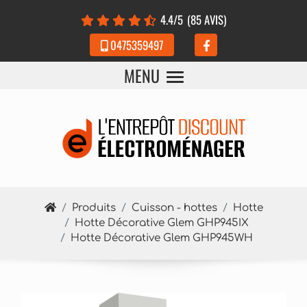
Panneau de gestion des cookies
4.4
/5
(85 AVIS)
0475359497
MENU
Produits
Cuisson - hottes
Hotte
Hotte Décorative Glem GHP945IX
Hotte Décorative Glem GHP945WH