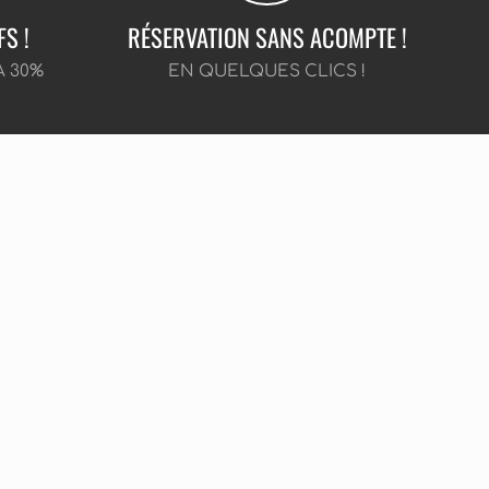
FS !
RÉSERVATION SANS ACOMPTE !
À 30%
EN QUELQUES CLICS !