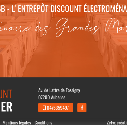
B - L' ENTREPÔT DISCOUNT ÉLECTROMÉN
enaire des Grandes Ma
Av. de Lattre de Tassigny
07200 Aubenas
0475359497
 -
Mentions légales
-
Conditions
Zéfyx
créat