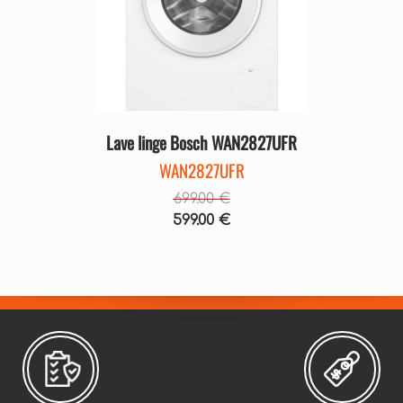
Précédent
Suivant
Lave linge Bosch WAN2827UFR
WAN2827UFR
699.00 €
599.00 €