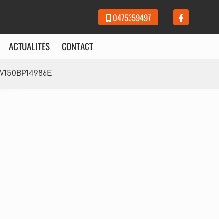
0475359497
ACTUALITÉS
CONTACT
HW150BP14986E