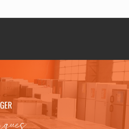
AGER
rques