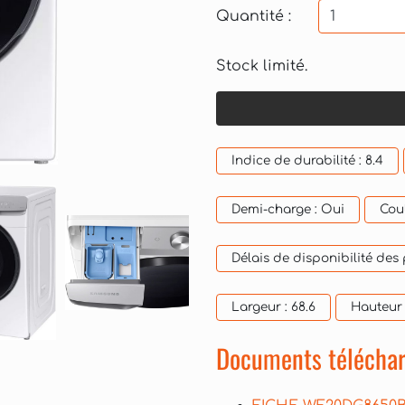
Quantité :
Stock limité.
Indice de durabilité :
8.4
Demi-charge :
Oui
Cou
Délais de disponibilité des
Largeur :
68.6
Hauteur
Documents téléchar