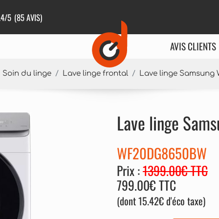
.4
/5
(85 AVIS)
AVIS CLIENTS
Soin du linge
Lave linge frontal
Lave linge Samsun
Lave linge Sa
WF20DG8650BW
Prix :
1399.00€ TTC
799.00€ TTC
(dont 15.42€ d'éco taxe)