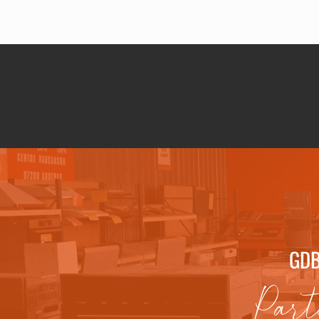
GDB
Part