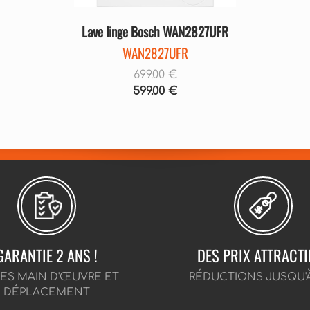
Lave linge Bosch WAN2827UFR
WAN2827UFR
699.00 €
599.00 €
GARANTIE 2 ANS !
DES PRIX ATTRACTI
CES MAIN D'ŒUVRE ET
RÉDUCTIONS JUSQU'
DÉPLACEMENT