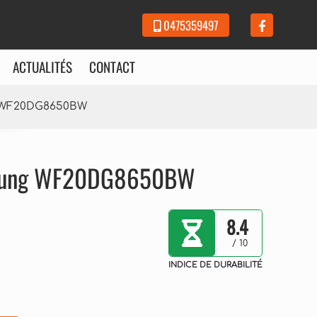
0475359497
ACTUALITÉS
CONTACT
g WF20DG8650BW
msung WF20DG8650BW
8.4
/ 10
INDICE DE DURABILITÉ