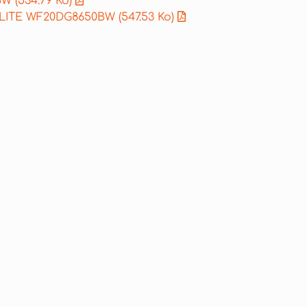
0BW
(534.79 Ko)
ILITE WF20DG8650BW
(547.53 Ko)