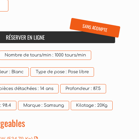
SANS ACOMPTE
RÉSERVER EN LIGNE
Nombre de tours/min :
1000 tours/min
leur :
Blanc
Type de pose :
Pose libre
 pièces détachées :
14 ans
Profondeur :
87.5
 :
98.4
Marque :
Samsung
Kilotage :
20Kg
geables