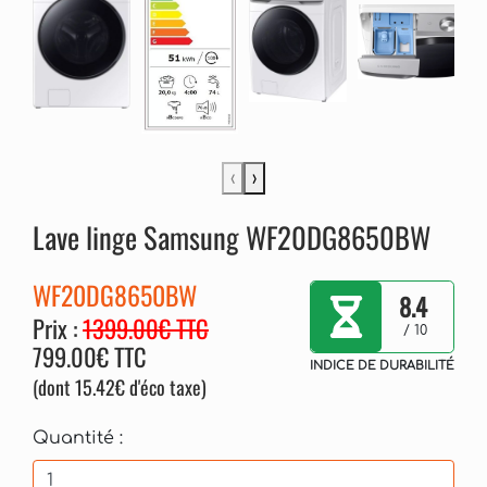
‹
›
Lave linge Samsung WF20DG8650BW
WF20DG8650BW
8.4
Prix :
1399.00€ TTC
/ 10
799.00€ TTC
INDICE DE DURABILITÉ
(dont 15.42€ d'éco taxe)
Quantité :