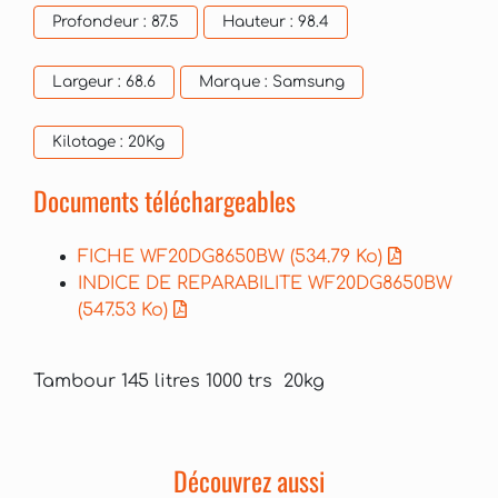
Profondeur :
87.5
Hauteur :
98.4
Largeur :
68.6
Marque :
Samsung
Kilotage :
20Kg
Documents téléchargeables
FICHE WF20DG8650BW
(534.79 Ko)
INDICE DE REPARABILITE WF20DG8650BW
(547.53 Ko)
Tambour 145 litres 1000 trs 20kg
Découvrez aussi