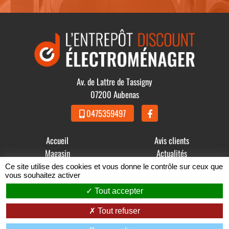
Av. de Lattre de Tassigny
07200 Aubenas
0475359497
Accueil
Avis clients
Magasin
Actualités
Produits
Contact
Ce site utilise des cookies et vous donne le contrôle sur ceux que
vous souhaitez activer
© 2021 - 2026 GDBB - L' Entrepôt Discount Électroménager -
Tout accepter
Mentions légales
-
Conditions Générales de Vente
Tout refuser
Zéfyx
création de sites internet à Aubenas en Ardèche