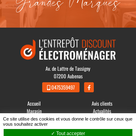
Grandes Marques
Av. de Lattre de Tassigny
07200 Aubenas
0475359497
Accueil
Avis clients
Magasin
Actualités
Produits
Contact
Ce site utilise des cookies et vous donne le contrôle sur ceux que
vous souhaitez activer
© 2021 - 2026 GDBB - L' Entrepôt Discount Électroménager -
Tout accepter