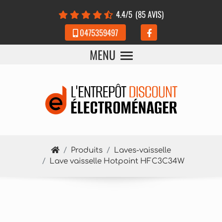
Panneau de gestion des cookies
4.4
/5
(85 AVIS)
0475359497
MENU
Produits
Laves-vaisselle
Lave vaisselle Hotpoint HFC3C34W