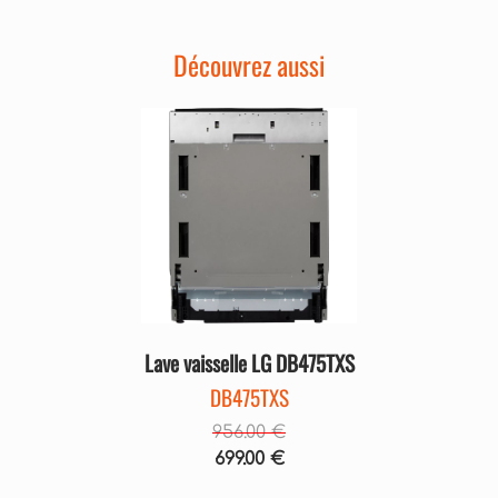
Découvrez aussi
Précédent
Suivant
Lave vaisselle LG DB475TXS
DB475TXS
956.00 €
699.00 €