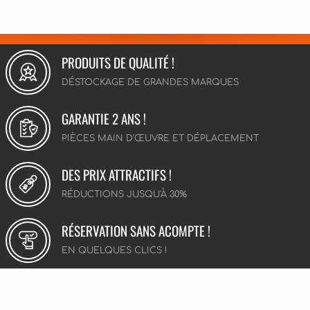
PRODUITS DE QUALITÉ !
DÉSTOCKAGE DE GRANDES MARQUES
GARANTIE 2 ANS !
PIÈCES MAIN D'ŒUVRE ET DÉPLACEMENT
DES PRIX ATTRACTIFS !
RÉDUCTIONS JUSQU'À 30%
RÉSERVATION SANS ACOMPTE !
EN QUELQUES CLICS !