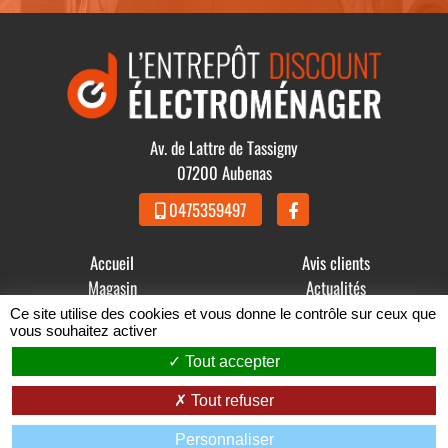
Av. de Lattre de Tassigny
07200 Aubenas
0475359497
Accueil
Avis clients
Magasin
Actualités
Produits
Contact
Ce site utilise des cookies et vous donne le contrôle sur ceux que
vous souhaitez activer
© 2021 - 2026 GDBB - L' Entrepôt Discount Électroménager -
Tout accepter
Mentions légales
-
Conditions Générales de Vente
Tout refuser
Zéfyx
création de sites internet à Aubenas en Ardèche
Personnaliser