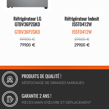
Réfrigérateur LG
Réfrigérateur Indesit
GTBV36PZGKD
I55T0412W
GTBV36PZGKD
I55T0412W
999.00 €
399.00 €
799.00 €
299.00 €
PRODUITS DE QUALITÉ !
DÉSTOCKAGE DE GRANDES MARQUES
GARANTIE 2 ANS !
PIÈCES MAIN D'ŒUVRE ET DÉPLACEMENT