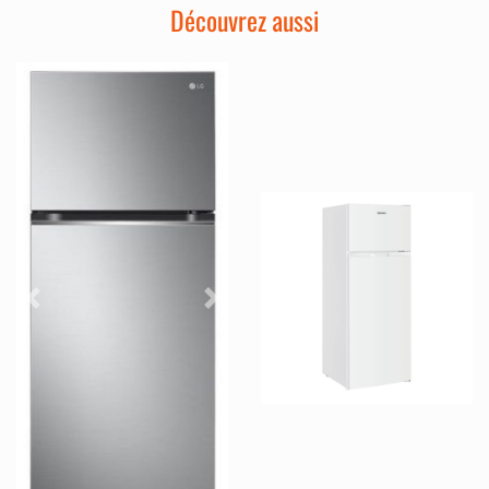
Découvrez aussi
Précédent
Suivant
Précédent
Sui