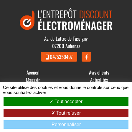
Av. de Lattre de Tassigny
07200 Aubenas
0475359497
Accueil
Avis clients
Magasin
Actualités
Produits
Contact
Ce site utilise des cookies et vous donne le contrôle sur ceux que
vous souhaitez activer
© 2021 - 2026 GDBB - L' Entrepôt Discount Électroménager -
Tout accepter
Mentions légales
-
Conditions Générales de Vente
Tout refuser
Zéfyx
création de sites internet à Aubenas en Ardèche
Personnaliser