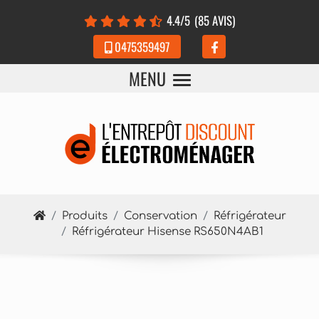
Panneau de gestion des cookies
4.4
/5
(85 AVIS)
0475359497
MENU
Produits
Conservation
Réfrigérateur
Réfrigérateur Hisense RS650N4AB1