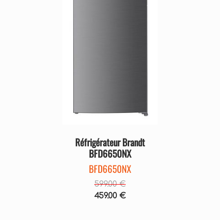
Précédent
Suivant
Réfrigérateur Brandt
BFD6650NX
BFD6650NX
599.00 €
459.00 €