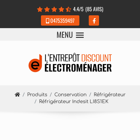
Panneau de gestion des cookies
4.4
/5
(85 AVIS)
0475359497
MENU
Produits
Conservation
Réfrigérateur
Réfrigérateur Indesit LI8S1EK