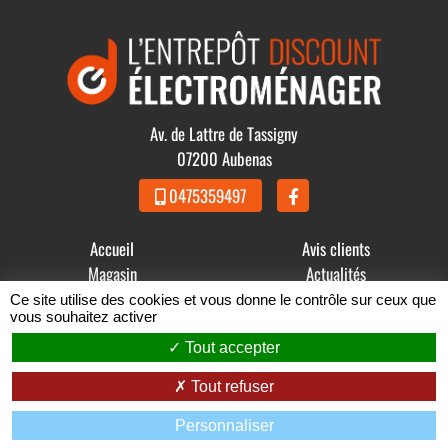
Av. de Lattre de Tassigny
07200 Aubenas
0475359497
Accueil
Avis clients
Magasin
Actualités
Produits
Contact
Ce site utilise des cookies et vous donne le contrôle sur ceux que
vous souhaitez activer
© 2021 - 2026 GDBB - L' Entrepôt Discount Électroménager -
Tout accepter
Mentions légales
-
Conditions Générales de Vente
Tout refuser
Zéfyx
création de sites internet à Aubenas en Ardèche
Personnaliser