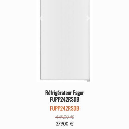
Précédent
Suivant
Réfrigérateur Fagor
FUPP242RSDB
FUPP242RSDB
449.00 €
379.00 €