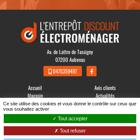
Av. de Lattre de Tassigny
07200 Aubenas
0475359497
Accueil
Avis clients
Magasin
Actualités
Produits
Contact
Ce site utilise des cookies et vous donne le contrôle sur ceux que
vous souhaitez activer
© 2021 - 2026 GDBB - L' Entrepôt Discount Électroménager -
Tout accepter
Mentions légales
-
Conditions Générales de Vente
Tout refuser
Zéfyx
création de sites internet à Aubenas en Ardèche