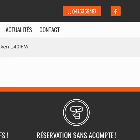
0475359497
ACTUALITÉS
CONTACT
unken L401FW
FS !
RÉSERVATION SANS ACOMPTE !