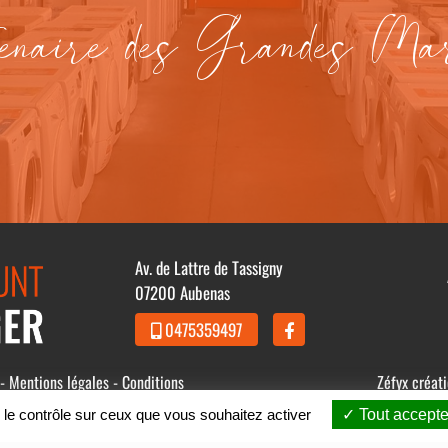
enaire des Grandes Ma
Av. de Lattre de Tassigny
07200 Aubenas
0475359497
 -
Mentions légales
-
Conditions
Zéfyx
créat
 le contrôle sur ceux que vous souhaitez activer
Tout accepte