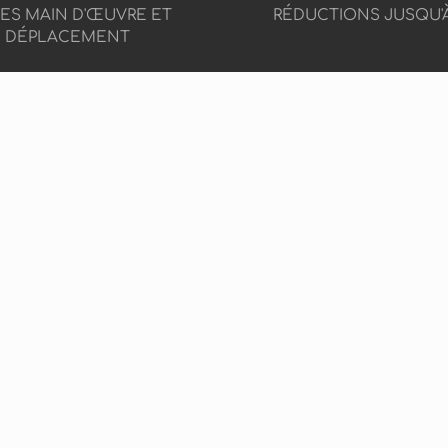
CES MAIN D'ŒUVRE ET
RÉDUCTIONS JUSQU'
DÉPLACEMENT