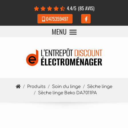
Panneau de gestion des cookies
4.4
/5
(85 AVIS)
0475359497
MENU
Produits
Soin du linge
Sèche linge
Sèche linge Beko DA7011PA