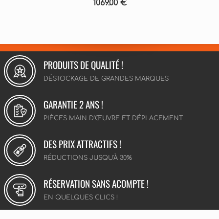
1069.00 €
PRODUITS DE QUALITÉ !
DÉSTOCKAGE DE GRANDES MARQUES
GARANTIE 2 ANS !
PIÈCES MAIN D'ŒUVRE ET DÉPLACEMENT
DES PRIX ATTRACTIFS !
RÉDUCTIONS JUSQU'À 30%
RÉSERVATION SANS ACOMPTE !
EN QUELQUES CLICS !