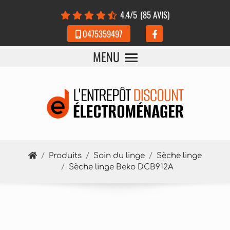
Panneau de gestion des cookies
4.4
/5
(85 AVIS)
0475359497
MENU
Produits
Soin du linge
Sèche linge
Sèche linge Beko DCB912A