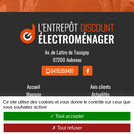
Av. de Lattre de Tassigny
07200 Aubenas
0475359497
Accueil
Avis clients
Magasin
Actualités
Produits
Contact
Ce site utilise des cookies et vous donne le contrôle sur ceux que
vous souhaitez activer
© 2021 - 2026 GDBB - L' Entrepôt Discount Électroménager -
Tout accepter
Mentions légales
-
Conditions Générales de Vente
Tout refuser