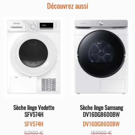
Découvrez aussi
Précédent
Sui
Précédent
Suivant
Sèche linge Vedette
Sèche linge Samsung
SFV574H
DV16DG8600BW
SFV574H
DV16DG8600BW
529.00 €
1599.00 €