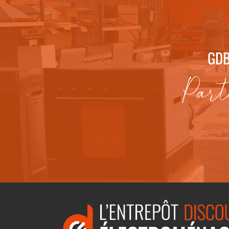
GDB
Part