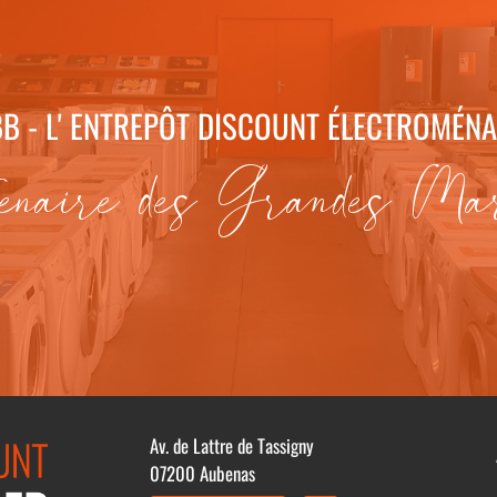
B - L' ENTREPÔT DISCOUNT ÉLECTROMÉN
enaire des Grandes Ma
Av. de Lattre de Tassigny
07200 Aubenas