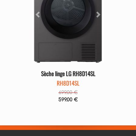
Précédent
Suivant
Sèche linge LG RH8D14SL
RH8D14SL
699.00 €
599.00 €