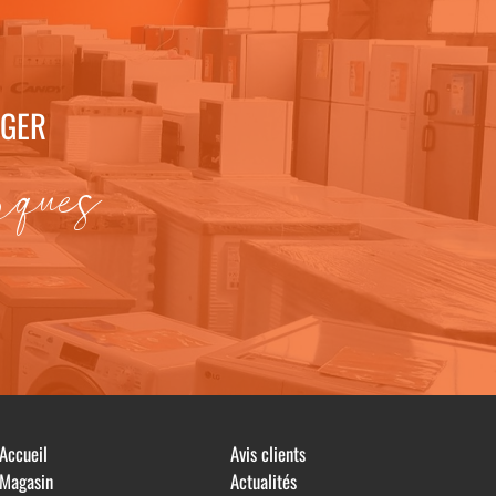
AGER
rques
Accueil
Avis clients
Magasin
Actualités