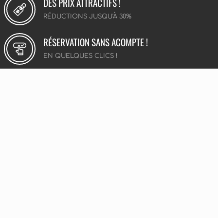
DES PRIX ATTRACTIFS !
RÉDUCTIONS JUSQU'À 30%
RÉSERVATION SANS ACOMPTE !
EN QUELQUES CLICS !