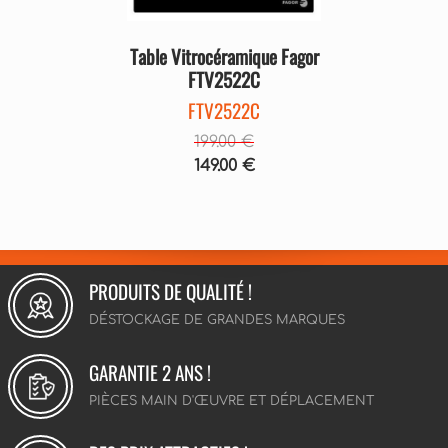
Table Vitrocéramique Fagor
FTV2522C
FTV2522C
199.00 €
149.00 €
PRODUITS DE QUALITÉ !
DÉSTOCKAGE DE GRANDES MARQUES
GARANTIE 2 ANS !
PIÈCES MAIN D'ŒUVRE ET DÉPLACEMENT