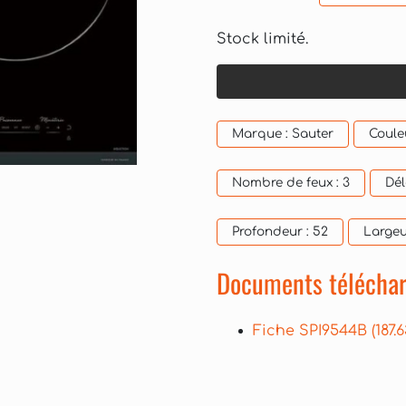
Stock limité.
Marque :
Sauter
Coule
Nombre de feux :
3
Dél
Profondeur :
52
Largeu
Documents téléchar
Fiche SPI9544B
(187.