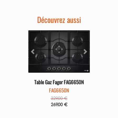
Découvrez aussi
Précédent
Suivant
Table Gaz Fagor FAG6650N
FAG6650N
329.00 €
269.00 €