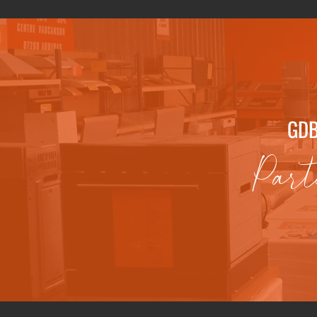
GDB
Part